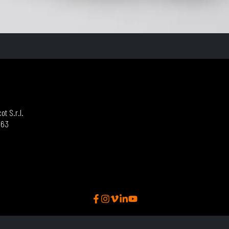
t S.r.l.
963
Informativa sulla raccolta