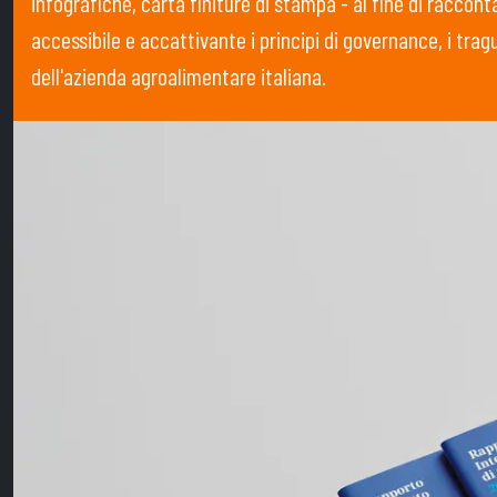
infografiche, carta finiture di stampa - al fine di raccont
accessibile e accattivante i principi di governance, i trag
dell'azienda agroalimentare italiana.