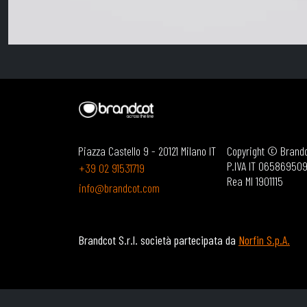
Piazza Castello 9 - 20121 Milano IT
Copyright © Brandco
P.IVA IT 06586950
+39 02 91531719
Rea MI 1901115
info@brandcot.com
Brandcot S.r.l. società partecipata da
Norfin S.p.A.