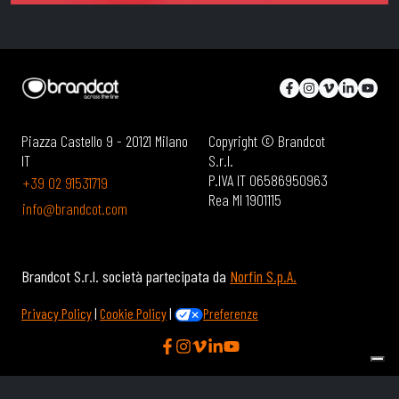
Piazza Castello 9 - 20121 Milano
Copyright © Brandcot
IT
S.r.l.
P.IVA IT 06586950963
+39 02 91531719
Rea MI 1901115
info@brandcot.com
Brandcot S.r.l. società partecipata da
Norfin S.p.A.
Privacy Policy
|
Cookie Policy
|
Preferenze
Informativa sulla raccolta