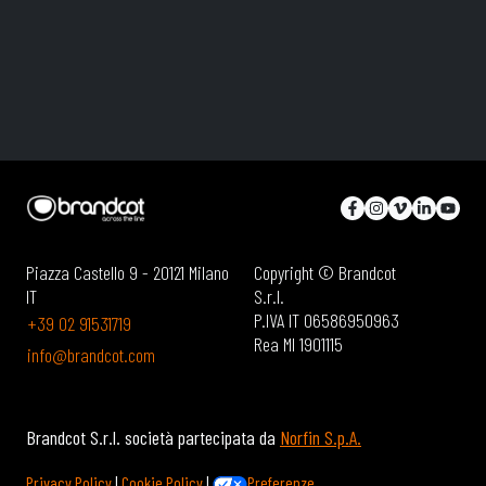
Piazza Castello 9 - 20121 Milano
Copyright © Brandcot
IT
S.r.l.
P.IVA IT 06586950963
+39 02 91531719
Rea MI 1901115
info@brandcot.com
Brandcot S.r.l. società partecipata da
Norfin S.p.A.
Privacy Policy
|
Cookie Policy
|
Preferenze