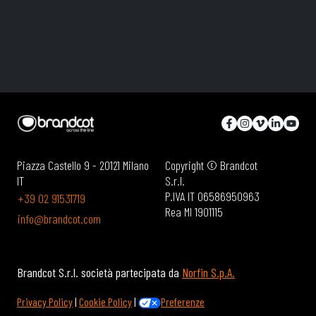
Piazza Castello 9 - 20121 Milano
Copyright © Brandcot
IT
S.r.l.
P.IVA IT 06586950963
+39 02 91531719
Rea MI 1901115
info@brandcot.com
Brandcot S.r.l. società partecipata da
Norfin S.p.A.
Privacy Policy
|
Cookie Policy
|
Preferenze