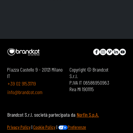
Piazza Castello 9 - 20121 Milano
Copyright © Brandcot
IT
S.r.l.
P.IVA IT 06586950963
+39 02 91531719
Rea MI 1901115
info@brandcot.com
Brandcot S.r.l. società partecipata da
Norfin S.p.A.
Privacy Policy
|
Cookie Policy
|
Preferenze