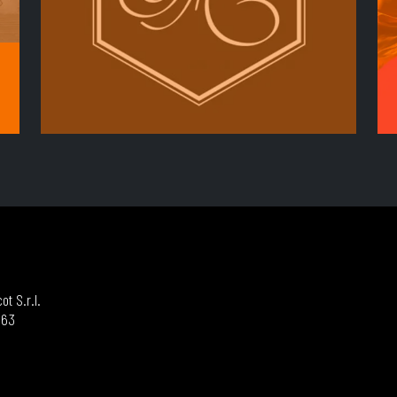
t S.r.l.
963