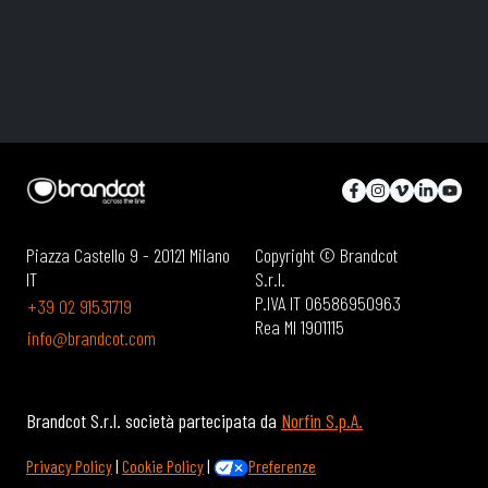
Piazza Castello 9 - 20121 Milano
Copyright © Brandcot
IT
S.r.l.
P.IVA IT 06586950963
+39 02 91531719
Rea MI 1901115
info@brandcot.com
Brandcot S.r.l. società partecipata da
Norfin S.p.A.
Privacy Policy
|
Cookie Policy
|
Preferenze